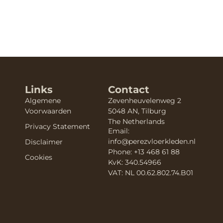
Links
Contact
Algemene
Zevenheuvelenweg 2
Voorwaarden
5048 AN, Tilburg
The Netherlands
Privacy Statement
Email:
info@perezvloerkleden.nl
Disclaimer
Phone: +13 468 61 88
Cookies
KvK: 340.54966
VAT: NL 00.62.802.74.B01