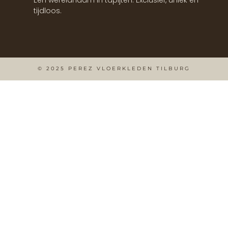
Een wereldnaam in tapijten. Exclusief, uniek en
tijdloos.
© 2025 PEREZ VLOERKLEDEN TILBURG