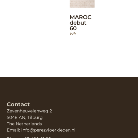
MAROC
debut
60
Wit
Contact
Zevenheuvelenweg 2
5048 AN, Tilburg
The Netherlands
Email: info@perezvloerkleden.nl