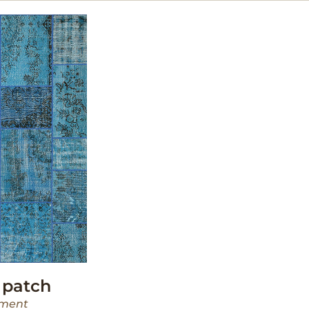
patch
ament