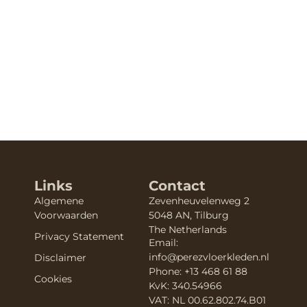
Links
Contact
Algemene
Zevenheuvelenweg 2
Voorwaarden
5048 AN, Tilburg
The Netherlands
Privacy Statement
Email:
info@perezvloerkleden.nl
Disclaimer
Phone: +13 468 61 88
Cookies
KvK: 340.54966
VAT: NL 00.62.802.74.B01