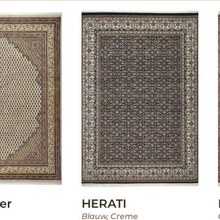
er
HERATI
Blauw
,
Creme