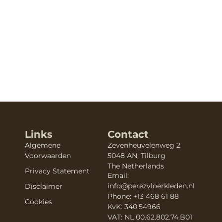
Links
Contact
Algemene
Zevenheuvelenweg 2
Voorwaarden
5048 AN, Tilburg
The Netherlands
Privacy Statement
Email:
info@perezvloerkleden.nl
Disclaimer
Phone: +13 468 61 88
Cookies
KvK: 340.54966
VAT: NL 00.62.802.74.B01