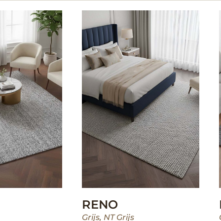
RENO
Grijs
,
NT Grijs