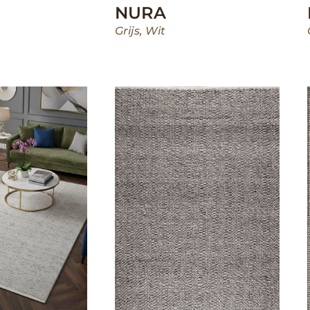
NURA
Grijs
,
Wit