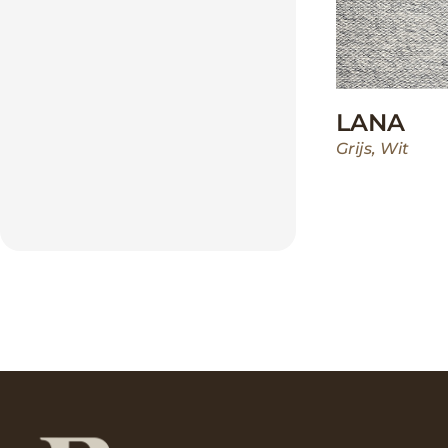
LANA
Grijs
,
Wit