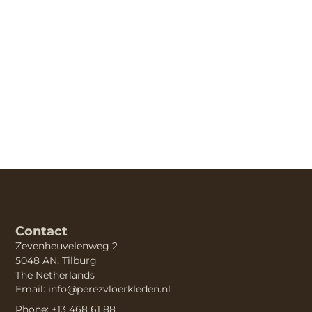
Contact
Zevenheuvelenweg 2
5048 AN, Tilburg
The Netherlands
Email: info@perezvloerkleden.nl
Phone: +13 468 61 88